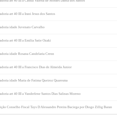
doria art 40 III a Cassia Valeria de Moraes Danta dos Santos
oria art 40 III a Irani Jesus dos Santos
adoria idade Juvenato Carvalho
doria art 40 III a Emilia Satie Ozaki
adoria idade Rosana Candelaria Crenn
doria art 40 III a Francisco Dias de Almeida Junior
adoria idade Maria de Fatima Queiroz Quaresma
doria art 40 III a Vanderlene Santos Dias Salinas Moreno
ição Conselho Fiscal Tays D Alessandro Pereira Baciega por Diogo Zillig Baran