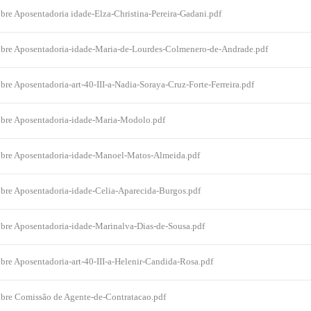
bre Aposentadoria idade-Elza-Christina-Pereira-Gadani.pdf
obre Aposentadoria-idade-Maria-de-Lourdes-Colmenero-de-Andrade.pdf
bre Aposentadoria-art-40-III-a-Nadia-Soraya-Cruz-Forte-Ferreira.pdf
obre Aposentadoria-idade-Maria-Modolo.pdf
obre Aposentadoria-idade-Manoel-Matos-Almeida.pdf
obre Aposentadoria-idade-Celia-Aparecida-Burgos.pdf
obre Aposentadoria-idade-Marinalva-Dias-de-Sousa.pdf
bre Aposentadoria-art-40-III-a-Helenir-Candida-Rosa.pdf
obre Comissão de Agente-de-Contratacao.pdf