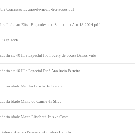
bre Comissão Equipe-de-apoio-licitacoes.pdf
obre Inclusao-Elisa-Fagundes-dos-Santos-no-Ato-48-2024.pdf
a Resp Tecn
oria art 40 III a Especial Prof. Suely de Sousa Barros Vale
oria art 40 III a Especial Prof. Ana lucia Ferreira
doria idade Marilia Boschetto Soares
adoria idade Maria do Carmo da Silva
doria idade Marta Elisabeth Petzke Costa
 Administrativo Pensão instituidora Camila