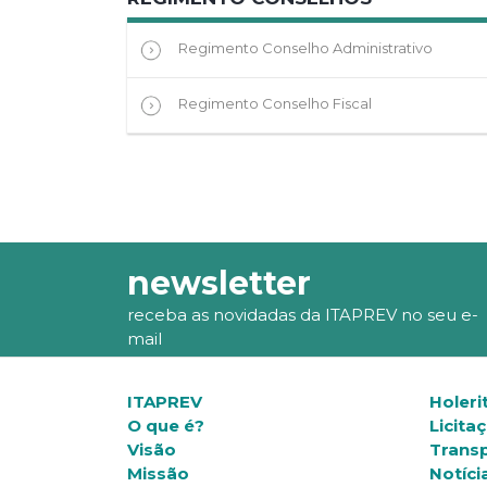
Regimento Conselho Administrativo
Regimento Conselho Fiscal
newsletter
receba as novidadas da ITAPREV no seu e-
mail
ITAPREV
Holeri
O que é?
Licita
Visão
Trans
Missão
Notíci